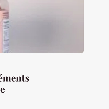
éments
de