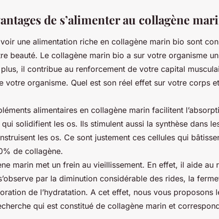
antages de s’alimenter au collagène mar
voir une alimentation riche en collagène marin bio sont co
tre beauté. Le collagène marin bio a sur votre organisme un 
 plus, il contribue au renforcement de votre capital muscula
 votre organisme. Quel est son réel effet sur votre corps e
léments alimentaires en collagène marin facilitent l’absorpt
qui solidifient les os. Ils stimulent aussi la synthèse dans l
onstruisent les os. Ce sont justement ces cellules qui bâtiss
0% de collagène.
ène marin met un frein au vieillissement. En effet, il aide au
s’observe par la diminution considérable des rides, la ferme
oration de l’hydratation. A cet effet, nous vous proposons l
echerche qui est constitué de collagène marin et correspond