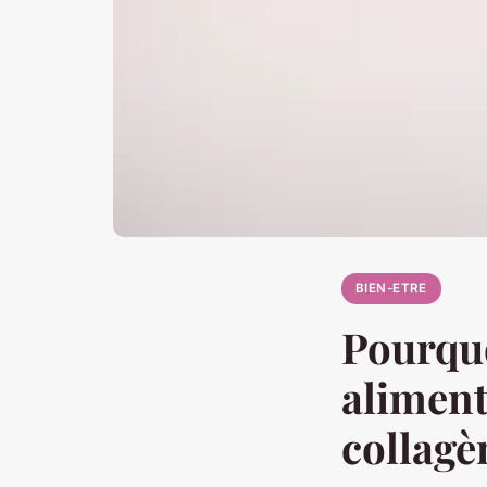
BIEN-ETRE
Pourqu
aliment
collagè