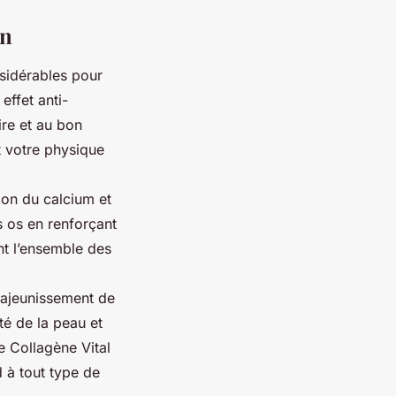
in
nsidérables pour
effet anti-
ire et au bon
t votre physique
ion du calcium et
es os en renforçant
ent l’ensemble des
 rajeunissement de
té de la peau et
e Collagène Vital
 à tout type de