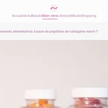
Accueil
Actu
Beaute
Bien-etre
Lifestyle
Mode
Shopping
ments alimentaires à base de peptides de collagène marin ?