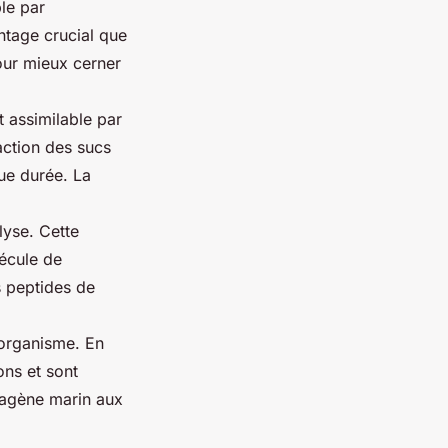
le par
ntage crucial que
Pour mieux cerner
t assimilable par
’action des sucs
gue durée. La
lyse. Cette
écule de
s peptides de
’organisme. En
ons et sont
llagène marin aux