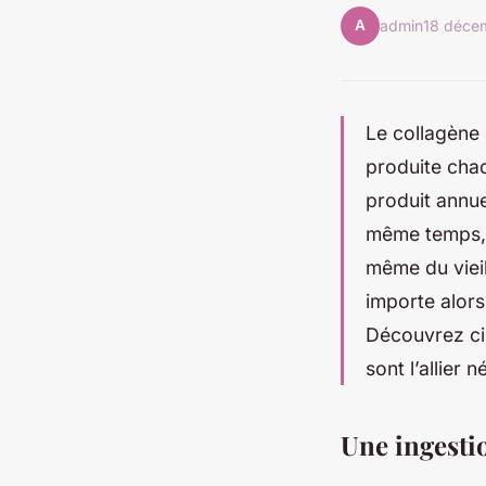
A
admin
18 déce
Le collagène 
produite cha
produit annue
même temps, l
même du vieil
importe alors
Découvrez ci-
sont l’allier 
Une ingesti