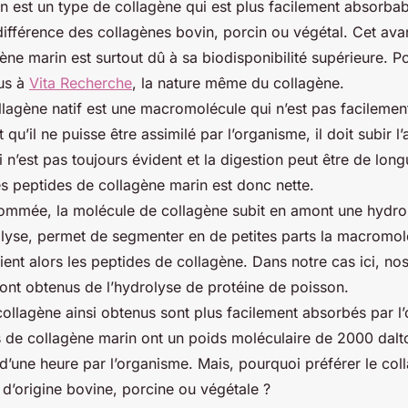
n est un type de collagène qui est plus facilement absorbab
 différence des collagènes bovin, porcin ou végétal. Cet ava
ène marin est surtout dû à sa biodisponibilité supérieure. 
ous à
Vita Recherche
, la nature même du collagène.
ollagène natif est une macromolécule qui n’est pas facilemen
 qu’il ne puisse être assimilé par l’organisme, il doit subir l
 n’est pas toujours évident et la digestion peut être de lon
es peptides de collagène marin est donc nette.
ommée, la molécule de collagène subit en amont une hydro
olyse, permet de segmenter en de petites parts la macromol
ient alors les peptides de collagène. Dans notre cas ici, no
ont obtenus de l’hydrolyse de protéine de poisson.
ollagène ainsi obtenus sont plus facilement absorbés par l
es de collagène marin ont un poids moléculaire de 2000 dalt
d’une heure par l’organisme. Mais, pourquoi préférer le co
 d’origine bovine, porcine ou végétale ?