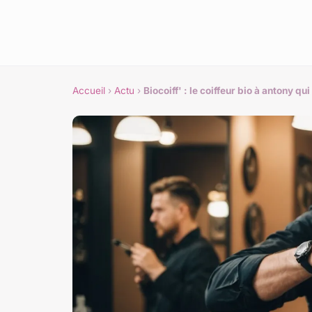
Accueil
›
Actu
›
Biocoiff' : le coiffeur bio à antony 