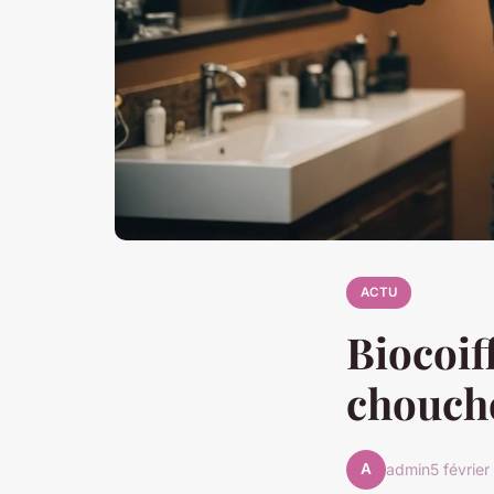
ACTU
Biocoiff
chouch
A
admin
5 févrie