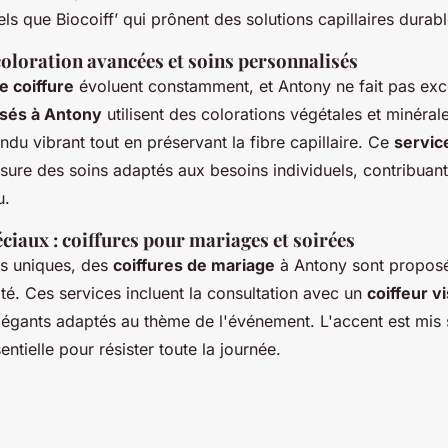
ls que Biocoiff’ qui prônent des solutions capillaires durabl
oloration avancées et soins personnalisés
e coiffure
évoluent constamment, et Antony ne fait pas ex
isés à Antony
utilisent des colorations végétales et minéral
ndu vibrant tout en préservant la fibre capillaire. Ce
servic
sure des soins adaptés aux besoins individuels, contribuant
u.
iaux : coiffures pour mariages et soirées
ns uniques, des
coiffures de mariage
à Antony sont propos
ité. Ces services incluent la consultation avec un
coiffeur v
légants adaptés au thème de l'événement. L'accent est mis s
entielle pour résister toute la journée.