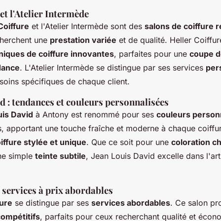
et l'Atelier Intermède
Coiffure
et l'Atelier Intermède sont des
salons de coiffure
cherchent une
prestation variée
et de qualité. Heller Coiffu
niques de coiffure innovantes
, parfaites pour une
coupe d
dance
. L'Atelier Intermède se distingue par ses services
per
oins spécifiques de chaque client.
d : tendances et couleurs personnalisées
uis David
à Antony est renommé pour ses
couleurs person
 apportant une touche fraîche et moderne à chaque coiffure.
iffure stylée et unique
. Que ce soit pour une
coloration c
ne simple
teinte subtile
, Jean Louis David excelle dans l'art
: services à prix abordables
fure
se distingue par ses
services abordables
. Ce salon p
compétitifs
, parfaits pour ceux recherchant qualité et écon