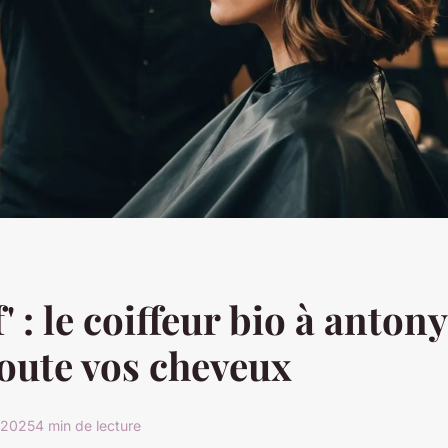
' : le coiffeur bio à anton
oute vos cheveux
r 2025
4 min de lecture