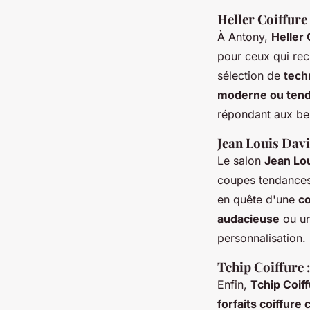
Heller Coiffure 
À Antony,
Heller 
pour ceux qui re
sélection de
tech
moderne ou ten
répondant aux bes
Jean Louis Davi
Le salon
Jean Lo
coupes tendances,
en quête d'une
co
audacieuse
ou u
personnalisation.
Tchip Coiffure 
Enfin,
Tchip Coif
forfaits coiffure 