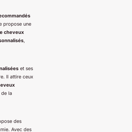
 recommandés
re propose une
e cheveux
sonnalisés
,
nalisées
et ses
 Il attire ceux
heveux
 de la
ropose des
omie. Avec des