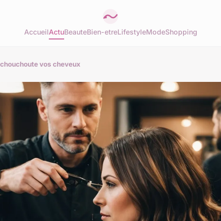
Accueil
Actu
Beaute
Bien-etre
Lifestyle
Mode
Shopping
qui chouchoute vos cheveux