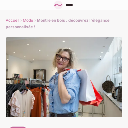
Accueil
›
Mode
›
Montre en bois : découvrez l'élégance
personnalisée !