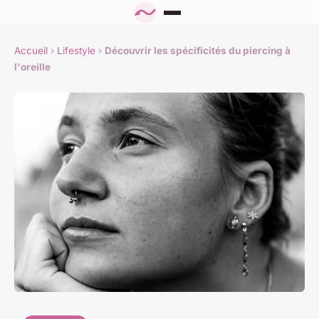
Accueil
›
Lifestyle
›
Découvrir les spécificités du piercing à
l'oreille