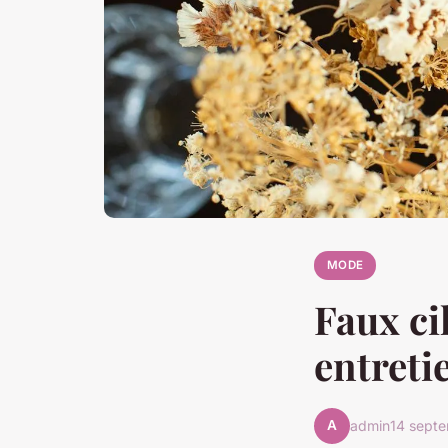
MODE
Faux cil
entreti
A
admin
14 sept