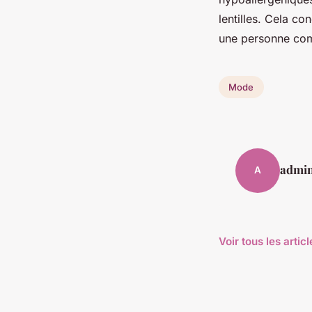
lentilles. Cela co
une personne comp
Mode
admi
A
Voir tous les arti