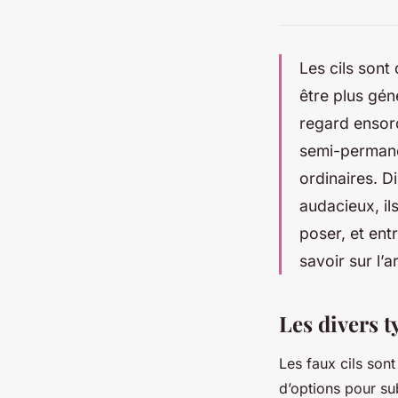
Les cils sont
être plus gén
regard ensorc
semi-permanen
ordinaires. D
audacieux, il
poser, et ent
savoir sur l’a
Les divers t
Les faux cils sont
d’options pour su