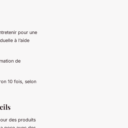
ntretenir pour une
duelle à l’aide
rmation de
ron 10 fois, selon
cils
 pour des produits
 la pose avec des