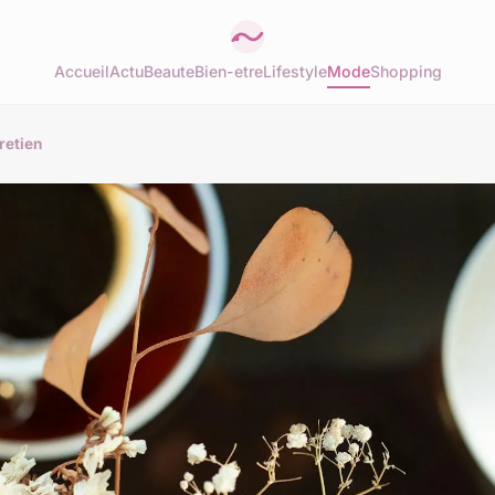
Accueil
Actu
Beaute
Bien-etre
Lifestyle
Mode
Shopping
tretien