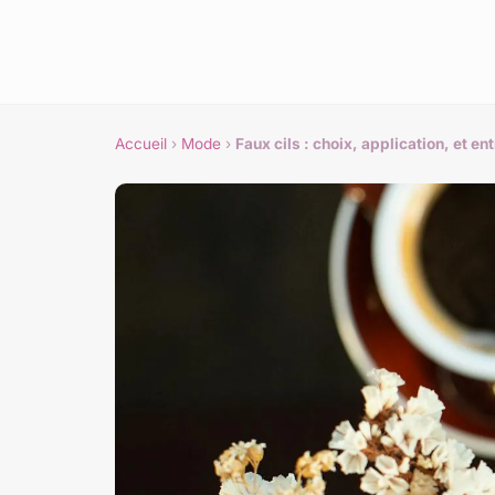
Accueil
›
Mode
›
Faux cils : choix, application, et en