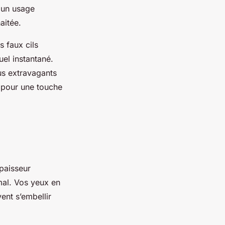
r un usage
haitée.
s faux cils
el instantané.
us extravagants
s pour une touche
épaisseur
mal. Vos yeux en
ent s’embellir